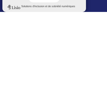
Politique de confidentialité
Le Mémorial numérique
L’espace famille (bois-co déclic)
Boiscoboutiques.fr
Le site de la médiathèque
Entre Bois-Colombiens
SUIVEZ-NOUS AUTREMENT
Sur bois-co mobile
La ville dans votre poche
M’inscrire
Newsletters
Recevez les informations par mail
M’inscrire
Service SMS
Recevez les alertes sur votre smartphone
Sur les réseaux