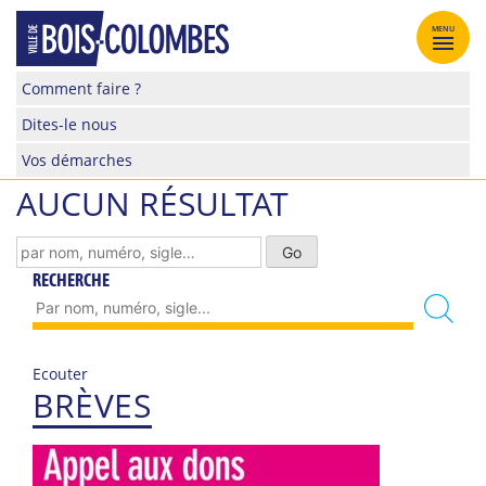
Skip
to
MENU
content
Site
Comment faire ?
officiel
Dites-le nous
de
la
Vos démarches
ville
AUCUN RÉSULTAT
de
Bois-
Colombes
RECHERCHE
Ecouter
BRÈVES