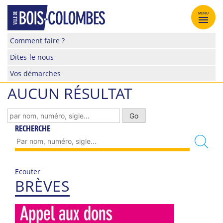
Skip
to
MENU
content
Site
Comment faire ?
officiel
Dites-le nous
de
la
Vos démarches
ville
AUCUN RÉSULTAT
de
Bois-
Colombes
RECHERCHE
Ecouter
BRÈVES