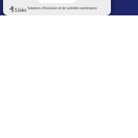
Politique de confidentialité
Le Mémorial numérique
L’espace famille (bois-co déclic)
Boiscoboutiques.fr
Le site de la médiathèque
Entre Bois-Colombiens
SUIVEZ-NOUS AUTREMENT
Sur bois-co mobile
La ville dans votre poche
M’inscrire
Newsletters
Recevez les informations par mail
M’inscrire
Service SMS
Recevez les alertes sur votre smartphone
Sur les réseaux