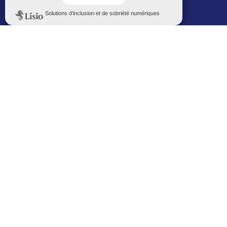
Politique de confidentialité
Le Mémorial numérique
L’espace famille (bois-co déclic)
Boiscoboutiques.fr
Le site de la médiathèque
Entre Bois-Colombiens
SUIVEZ-NOUS AUTREMENT
Sur bois-co mobile
La ville dans votre poche
M’inscrire
Newsletters
Recevez les informations par mail
M’inscrire
Service SMS
Recevez les alertes sur votre smartphone
Sur les réseaux