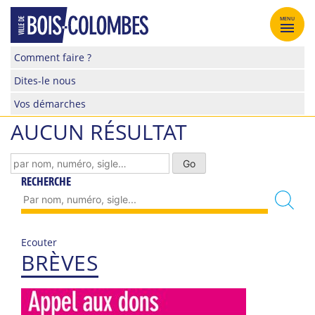
Skip
to
MENU
content
Site
Comment faire ?
officiel
Dites-le nous
de
la
Vos démarches
ville
AUCUN RÉSULTAT
de
Bois-
Colombes
RECHERCHE
Ecouter
BRÈVES