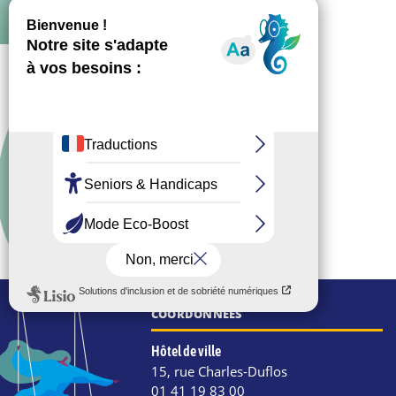
COORDONNÉES
Hôtel de ville
15, rue Charles-Duflos
01 41 19 83 00