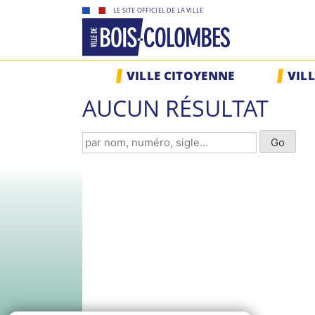
Skip
LE SITE OFFICIEL DE LA VILLE
to
content
Site
VILLE CITOYENNE
VIL
officiel
de
AUCUN RÉSULTAT
la
ville
de
Bois-
Colombes