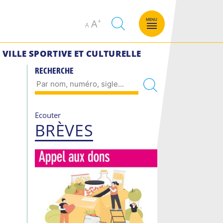
Decrease
Increase
MENU
A
A
font
font
size.
size.
VILLE SPORTIVE ET CULTURELLE
RECHERCHE
Ecouter
BRÈVES