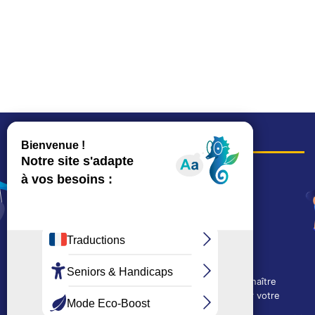
COORDONNÉES
Hôtel de ville
15, rue Charles-Duflos
01 41 19 83 00
Mairie de quartier Mermoz
Depuis le 28/01/2026 :
90, rue de l'Abbé Jean-Glatz
01 71 11 45 45
Nous utilisons des cookies techniques pour connaître
Mairie de quartier Les Bruyères
l'évolution de l'audience du site et pour améliorer votre
2, allée Marc-Birkigt
expérience.
01 56 83 75 10