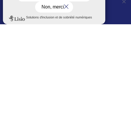
OUI, j'accepte
NON, je refuse
Voir les horaires
LES AUTRES SITES DE LA VILLE
Politique de confidentialité
Le Mémorial numérique
L’espace famille (bois-co déclic)
Boiscoboutiques.fr
Le site de la médiathèque
Entre Bois-Colombiens
SUIVEZ-NOUS AUTREMENT
Sur bois-co mobile
La ville dans votre poche
M’inscrire
Newsletters
Recevez les informations par mail
M’inscrire
Service SMS