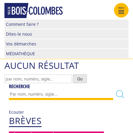
Skip
to
MENU
content
Site
Comment faire ?
officiel
Dites-le nous
de
la
Vos démarches
ville
MÉDIATHÈQUE
de
Bois-
AUCUN RÉSULTAT
Colombes
RECHERCHE
Ecouter
BRÈVES