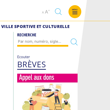
Decrease
Increase
MENU
A
A
font
font
size.
size.
VILLE SPORTIVE ET CULTURELLE
RECHERCHE
Ecouter
BRÈVES