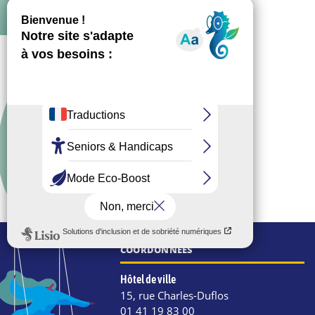
COORDONNÉES
Hôtel de ville
15, rue Charles-Duflos
01 41 19 83 00