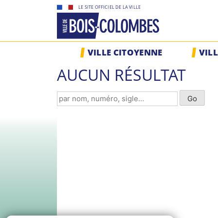
Skip
LE SITE OFFICIEL DE LA VILLE
to
content
Site
VILLE CITOYENNE
VIL
officiel
de
AUCUN RÉSULTAT
la
ville
de
Bois-
Colombes