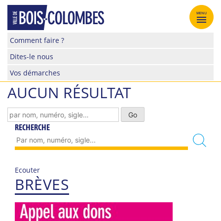
Skip
to
MENU
content
Site
Comment faire ?
officiel
Dites-le nous
de
la
Vos démarches
ville
AUCUN RÉSULTAT
de
Bois-
Colombes
RECHERCHE
Ecouter
BRÈVES