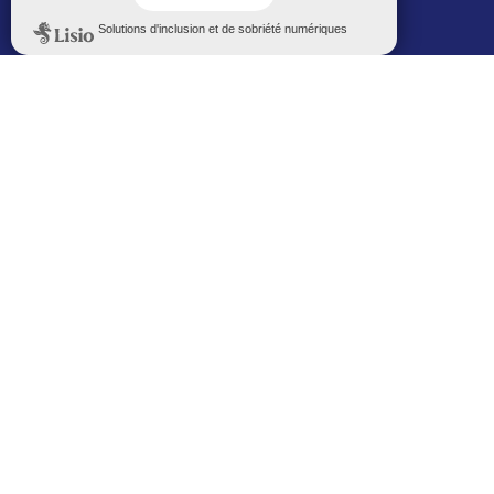
Politique de confidentialité
Le Mémorial numérique
L’espace famille (bois-co déclic)
Boiscoboutiques.fr
Le site de la médiathèque
Entre Bois-Colombiens
SUIVEZ-NOUS AUTREMENT
Sur bois-co mobile
La ville dans votre poche
M’inscrire
Newsletters
Recevez les informations par mail
M’inscrire
Service SMS
Recevez les alertes sur votre smartphone
Sur les réseaux