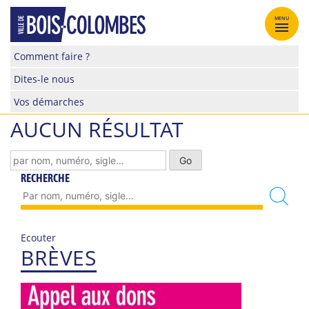
Skip
to
MENU
content
Site
Comment faire ?
officiel
Dites-le nous
de
la
Vos démarches
ville
AUCUN RÉSULTAT
de
Bois-
Colombes
RECHERCHE
Ecouter
BRÈVES