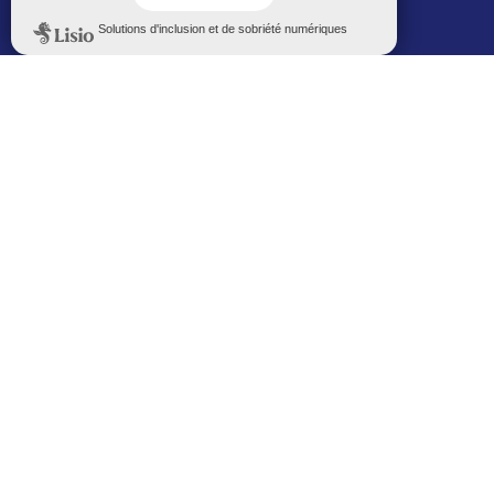
Politique de confidentialité
Le Mémorial numérique
L’espace famille (bois-co déclic)
Boiscoboutiques.fr
Le site de la médiathèque
Entre Bois-Colombiens
SUIVEZ-NOUS AUTREMENT
Sur bois-co mobile
La ville dans votre poche
M’inscrire
Newsletters
Recevez les informations par mail
M’inscrire
Service SMS
Recevez les alertes sur votre smartphone
Sur les réseaux