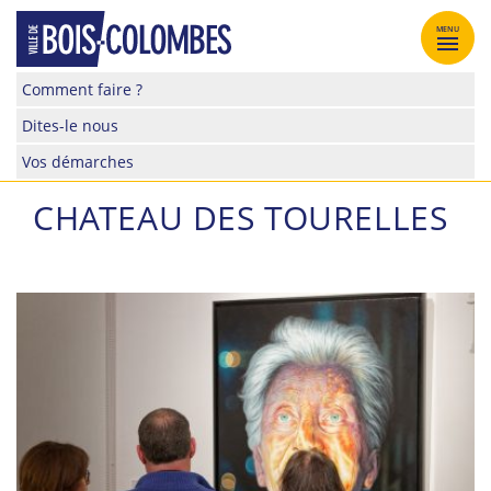
Skip
to
MENU
content
Site
Comment faire ?
officiel
Dites-le nous
de
la
Vos démarches
ville
de
CHATEAU DES TOURELLES
Bois-
Colombes