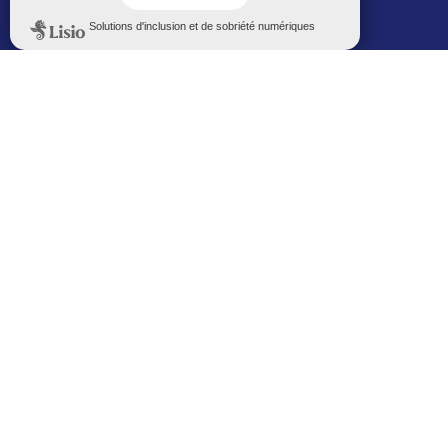
Politique de confidentialité
Le Mémorial numérique
L’espace famille (bois-co déclic)
Boiscoboutiques.fr
Le site de la médiathèque
Entre Bois-Colombiens
SUIVEZ-NOUS AUTREMENT
Sur bois-co mobile
La ville dans votre poche
M’inscrire
Newsletters
Recevez les informations par mail
M’inscrire
Service SMS
Recevez les alertes sur votre smartphone
Sur les réseaux