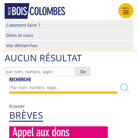
Skip
to
MENU
content
Site
Comment faire ?
officiel
Dites-le nous
de
la
Vos démarches
ville
AUCUN RÉSULTAT
de
Bois-
Colombes
RECHERCHE
Ecouter
BRÈVES