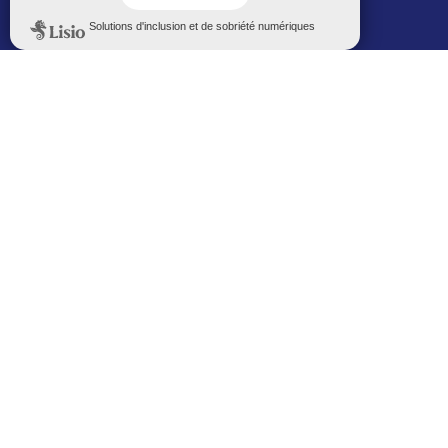
Politique de confidentialité
Le Mémorial numérique
L’espace famille (bois-co déclic)
Boiscoboutiques.fr
Le site de la médiathèque
Entre Bois-Colombiens
SUIVEZ-NOUS AUTREMENT
Sur bois-co mobile
La ville dans votre poche
M’inscrire
Newsletters
Recevez les informations par mail
M’inscrire
Service SMS
Recevez les alertes sur votre smartphone
Sur les réseaux