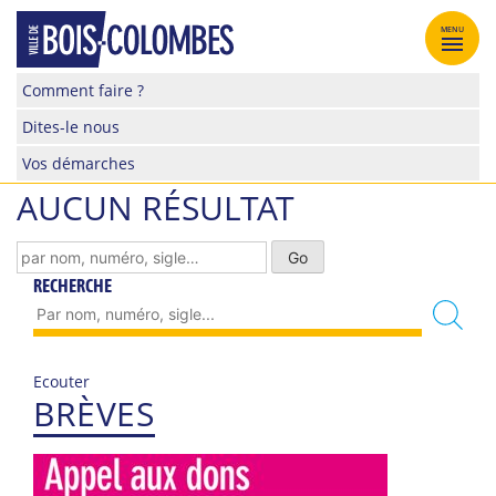
Skip
to
MENU
content
Site
Comment faire ?
officiel
Dites-le nous
de
la
Vos démarches
ville
AUCUN RÉSULTAT
de
Bois-
Colombes
RECHERCHE
Ecouter
BRÈVES