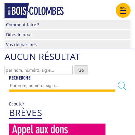
Skip
to
MENU
content
Site
Comment faire ?
officiel
Dites-le nous
de
la
Vos démarches
ville
AUCUN RÉSULTAT
de
Bois-
Colombes
RECHERCHE
Ecouter
BRÈVES