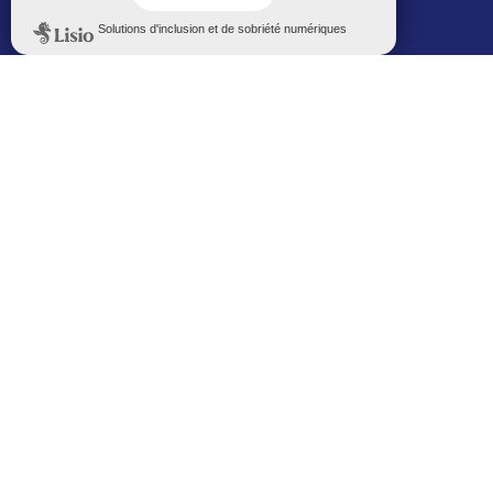
Politique de confidentialité
Le Mémorial numérique
L’espace famille (bois-co déclic)
Boiscoboutiques.fr
Le site de la médiathèque
Entre Bois-Colombiens
SUIVEZ-NOUS AUTREMENT
Sur bois-co mobile
La ville dans votre poche
M’inscrire
Newsletters
Recevez les informations par mail
M’inscrire
Service SMS
Recevez les alertes sur votre smartphone
Sur les réseaux