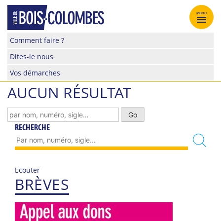
Skip
to
MENU
content
Site
Comment faire ?
officiel
Dites-le nous
de
la
Vos démarches
ville
AUCUN RÉSULTAT
de
Bois-
Colombes
RECHERCHE
Ecouter
BRÈVES