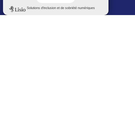
Politique de confidentialité
Le Mémorial numérique
L’espace famille (bois-co déclic)
Boiscoboutiques.fr
Le site de la médiathèque
Entre Bois-Colombiens
SUIVEZ-NOUS AUTREMENT
Sur bois-co mobile
La ville dans votre poche
M’inscrire
Newsletters
Recevez les informations par mail
M’inscrire
Service SMS
Recevez les alertes sur votre smartphone
Sur les réseaux