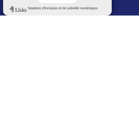
Politique de confidentialité
Le Mémorial numérique
L’espace famille (bois-co déclic)
Boiscoboutiques.fr
Le site de la médiathèque
Entre Bois-Colombiens
SUIVEZ-NOUS AUTREMENT
Sur bois-co mobile
La ville dans votre poche
M’inscrire
Newsletters
Recevez les informations par mail
M’inscrire
Service SMS
Recevez les alertes sur votre smartphone
Sur les réseaux