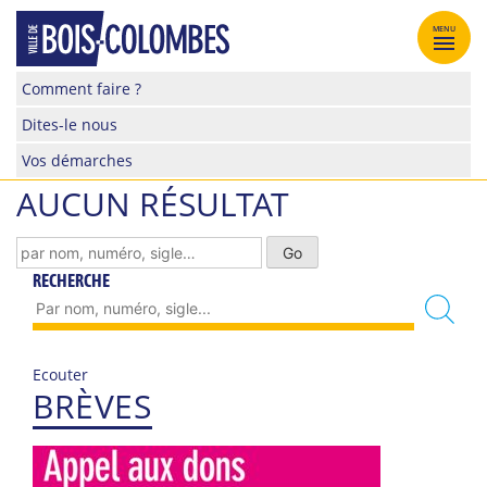
Skip
to
MENU
content
Site
Comment faire ?
officiel
Dites-le nous
de
la
Vos démarches
ville
AUCUN RÉSULTAT
de
Bois-
Colombes
RECHERCHE
Ecouter
BRÈVES