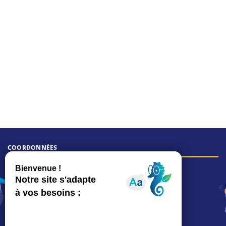
COORDONNÉES
Hôtel de ville
15, rue Charles-Duflos
01 41 19 83 00
Mairie de quartier Mermoz
Depuis le 28/01/2026 :
90, rue de l'Abbé Jean-Glatz