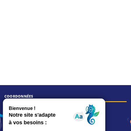
COORDONNÉES
Hôtel de ville
15, rue Charles-Duflos
01 41 19 83 00
Mairie de quartier Mermoz