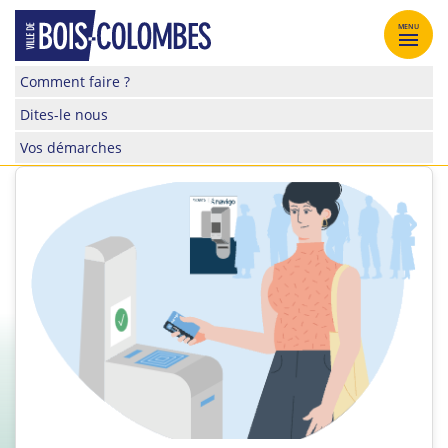
Skip
to
MENU
content
Site
Comment faire ?
officiel
Dites-le nous
de
la
Vos démarches
ville
de
Bois-
Colombes