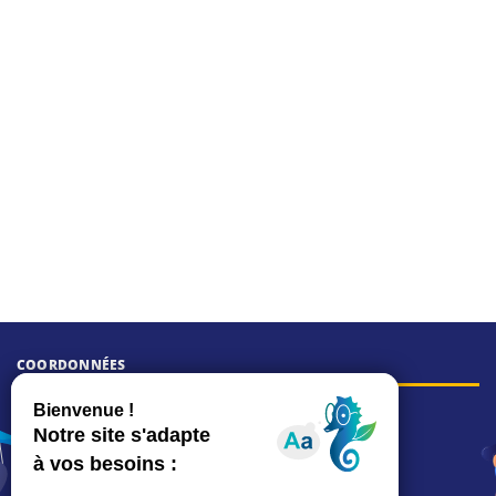
COORDONNÉES
Hôtel de ville
15, rue Charles-Duflos
01 41 19 83 00
Mairie de quartier Mermoz