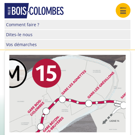
Skip
to
MENU
content
Site
Comment faire ?
officiel
Dites-le nous
de
la
Vos démarches
ville
de
Bois-
Colombes