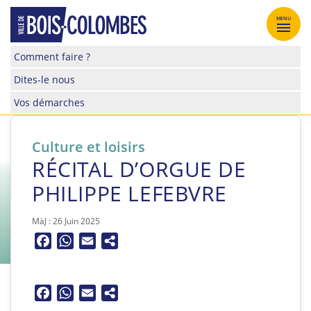
Skip
to
MENU
content
Site
Comment faire ?
officiel
Dites-le nous
de
la
Vos démarches
ville
de
Bois-
Culture et loisirs
Colombes
RÉCITAL D’ORGUE DE
PHILIPPE LEFEBVRE
MàJ : 26 Juin 2025
Facebook
WhatsApp
Email
Facebook
WhatsApp
Email