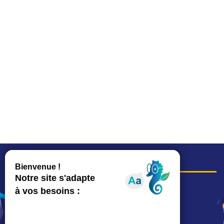
COORDONNÉES
Hôtel de ville
15, rue Charles-Duflos
01 41 19 83 00
Mairie de quartier Mermoz