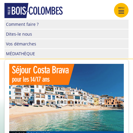
Skip
to
MENU
content
Site
Comment faire ?
officiel
Dites-le nous
de
la
Vos démarches
ville
MÉDIATHÈQUE
de
Bois-
Colombes