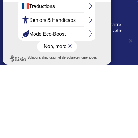
Depuis le 28/01/2026 :
90, rue de l'Abbé Jean-Glatz
01 71 11 45 45
Nous utilisons des cookies techniques pour connaître
Mairie de quartier Les Bruyères
l'évolution de l'audience du site et pour améliorer votre
2, allée Marc-Birkigt
expérience.
01 56 83 75 10
OUI, j'accepte
NON, je refuse
Voir les horaires
LES AUTRES SITES DE LA VILLE
Politique de confidentialité
Le Mémorial numérique
L’espace famille (bois-co déclic)
Boiscoboutiques.fr
Le site de la médiathèque
Entre Bois-Colombiens
SUIVEZ-NOUS AUTREMENT
Sur bois-co mobile