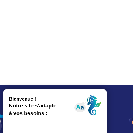
COORDONNÉES
Hôtel de ville
15, rue Charles-Duflos
01 41 19 83 00
Mairie de quartier Mermoz