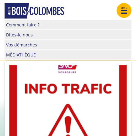
Skip
to
MENU
content
Site
Comment faire ?
officiel
Dites-le nous
de
la
Vos démarches
ville
MÉDIATHÈQUE
de
Bois-
Colombes