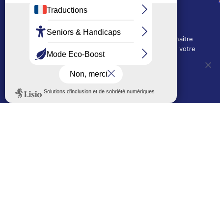
Depuis le 28/01/2026 :
90, rue de l'Abbé Jean-Glatz
01 71 11 45 45
Nous utilisons des cookies techniques pour connaître
Mairie de quartier Les Bruyères
l'évolution de l'audience du site et pour améliorer votre
2, allée Marc-Birkigt
expérience.
01 56 83 75 10
OUI, j'accepte
NON, je refuse
Voir les horaires
LES AUTRES SITES DE LA VILLE
Politique de confidentialité
Le Mémorial numérique
L’espace famille (bois-co déclic)
Boiscoboutiques.fr
Le site de la médiathèque
Entre Bois-Colombiens
SUIVEZ-NOUS AUTREMENT
Sur bois-co mobile