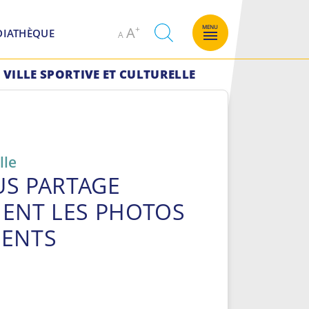
Decrease
Increase
MENU
A
DIATHÈQUE
A
font
font
size.
size.
VILLE SPORTIVE ET CULTURELLE
lle
US PARTAGE
ENT LES PHOTOS
MENTS