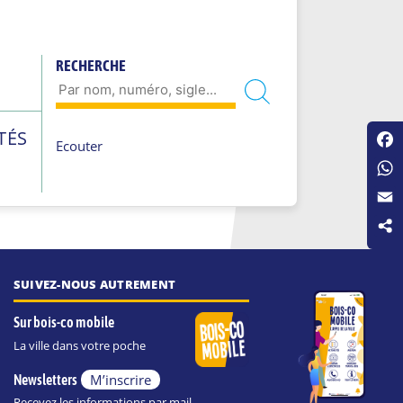
RECHERCHE
TÉS
Ecouter
Fac
Wha
Emai
SUIVEZ-NOUS AUTREMENT
Sur bois-co mobile
La ville dans votre poche
M’inscrire
Newsletters
Recevez les informations par mail