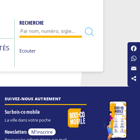
RECHERCHE
TÉS
Ecouter
Fac
Wha
Emai
SUIVEZ-NOUS AUTREMENT
Sur bois-co mobile
La ville dans votre poche
M’inscrire
Newsletters
Recevez les informations par mail