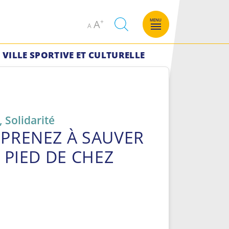
Decrease
Increase
MENU
A
A
font
font
size.
size.
VILLE SPORTIVE ET CULTURELLE
,
Solidarité
PPRENEZ À SAUVER
U PIED DE CHEZ