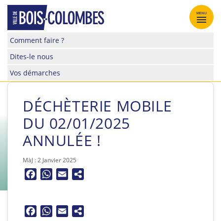
Skip
to
MENU
content
Site
Comment faire ?
officiel
Dites-le nous
de
la
Vos démarches
ville
de
Bois-
DÉCHÈTERIE MOBILE
Colombes
DU 02/01/2025
ANNULÉE !
MàJ : 2 Janvier 2025
Facebook
WhatsApp
Email
Facebook
WhatsApp
Email