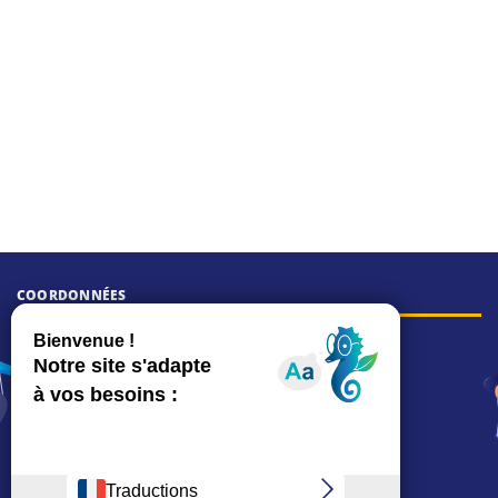
COORDONNÉES
Hôtel de ville
15, rue Charles-Duflos
01 41 19 83 00
Mairie de quartier Mermoz
Depuis le 28/01/2026 :
90, rue de l'Abbé Jean-Glatz
01 71 11 45 45