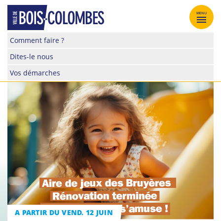
Skip
to
MENU
content
Site
Comment faire ?
officiel
Dites-le nous
de
la
Vos démarches
ville
de
Bois-
Colombes
A PARTIR DU VEND. 12 JUIN