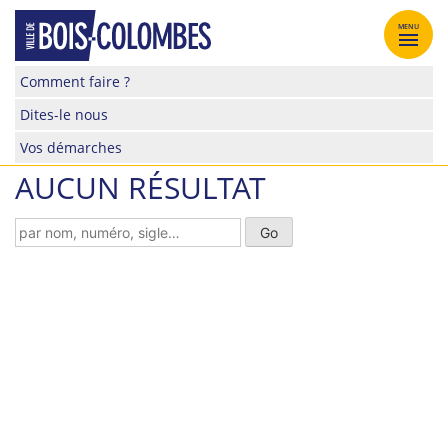
Skip
to
MENU
content
Site
Comment faire ?
officiel
Dites-le nous
de
la
Vos démarches
ville
AUCUN RÉSULTAT
de
Bois-
Colombes