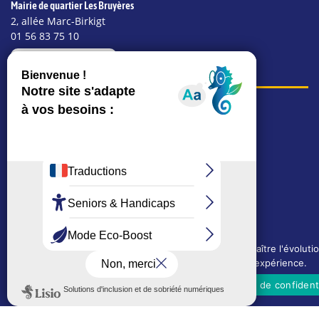
Mairie de quartier Les Bruyères
2, allée Marc-Birkigt
01 56 83 75 10
Voir les horaires
LES AUTRES SITES DE LA VILLE
Le Mémorial numérique
L’espace famille (bois-co déclic)
Boiscoboutiques.fr
Le site de la médiathèque
Entre Bois-Colombiens
SUIVEZ-NOUS AUTREMENT
Nous utilisons des cookies techniques pour connaître l'évoluti
Sur bois-co mobile
l'audience du site et pour améliorer votre expérience.
La ville dans votre poche
OUI, j'accepte
NON, je refuse
Politique de confidenti
M’inscrire
Newsletters