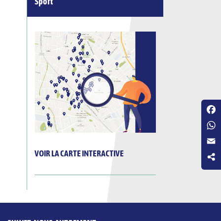
Sport
Fac
Wha
Emai
VOIR LA CARTE INTERACTIVE