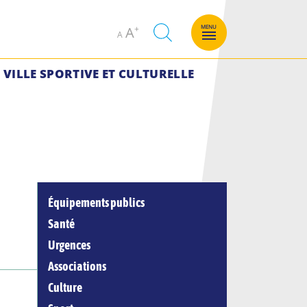
Decrease
Increase
MENU
A
A
font
font
size.
size.
VILLE SPORTIVE ET CULTURELLE
Équipements publics
Santé
Urgences
Associations
Culture