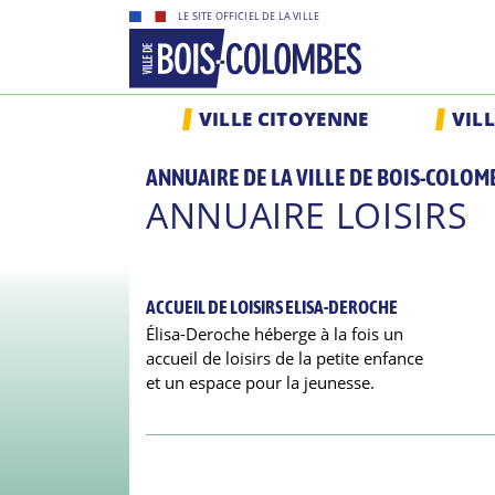
Skip
LE SITE OFFICIEL DE LA VILLE
to
content
Site
VILLE CITOYENNE
VIL
officiel
de
ANNUAIRE DE LA VILLE DE BOIS-COLOM
la
ANNUAIRE LOISIRS
ville
de
Bois-
Colombes
ACCUEIL DE LOISIRS ELISA-DEROCHE
Élisa-Deroche héberge à la fois un
accueil de loisirs de la petite enfance
et un espace pour la jeunesse.