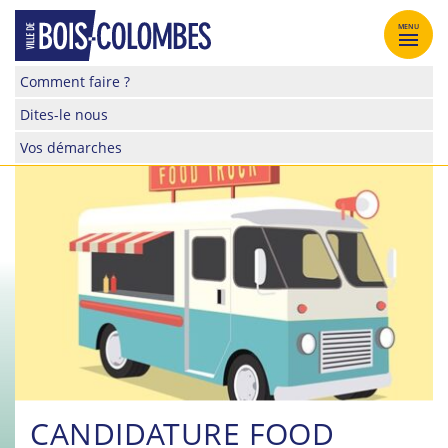
Skip
to
MENU
content
Site
Comment faire ?
officiel
Dites-le nous
de
la
Vos démarches
ville
de
Bois-
Colombes
CANDIDATURE FOOD