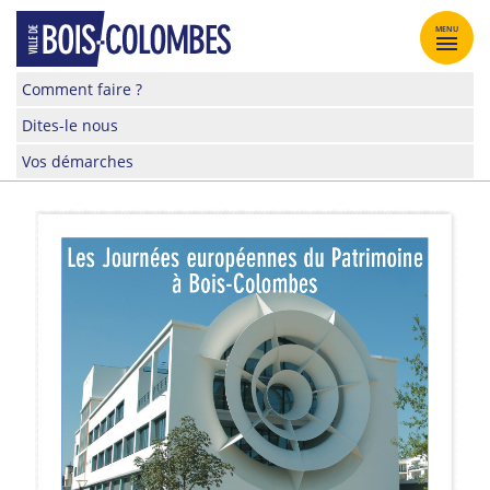
Skip
to
MENU
content
Site
Comment faire ?
officiel
Dites-le nous
de
la
Vos démarches
ville
de
Bois-
Colombes