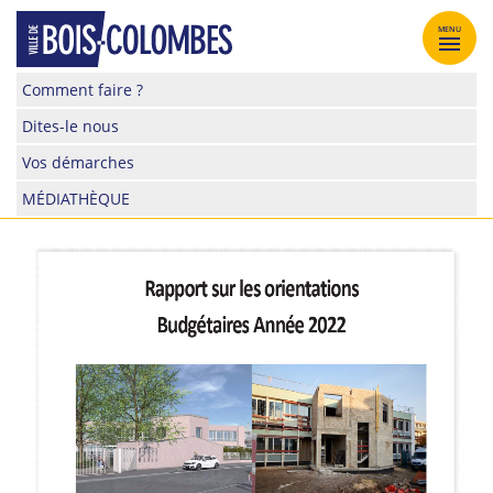
Skip
to
MENU
content
Site
Comment faire ?
officiel
Dites-le nous
de
la
Vos démarches
ville
MÉDIATHÈQUE
de
Bois-
Colombes