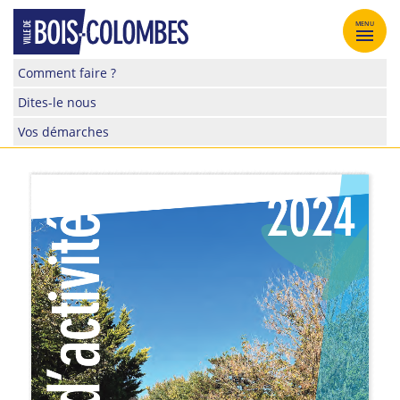
Skip
to
MENU
content
Site
Comment faire ?
officiel
Dites-le nous
de
la
Vos démarches
ville
de
Bois-
Colombes