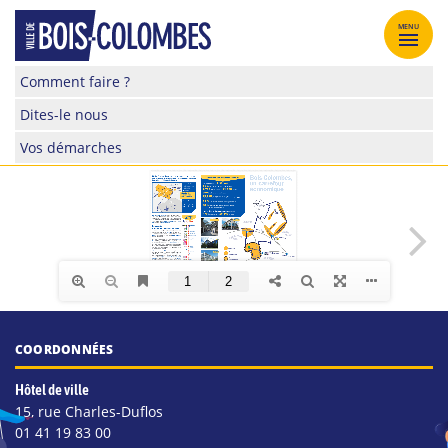
Skip
to
MENU
content
Site
Comment faire ?
officiel
Dites-le nous
de
la
Vos démarches
ville
de
Bois-
Colombes
COORDONNÉES
Hôtel de ville
15, rue Charles-Duflos
01 41 19 83 00