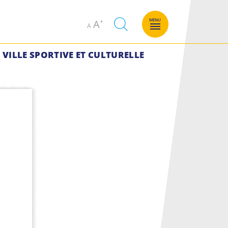
Decrease
Increase
MENU
A
A
font
font
size.
size.
VILLE SPORTIVE ET CULTURELLE