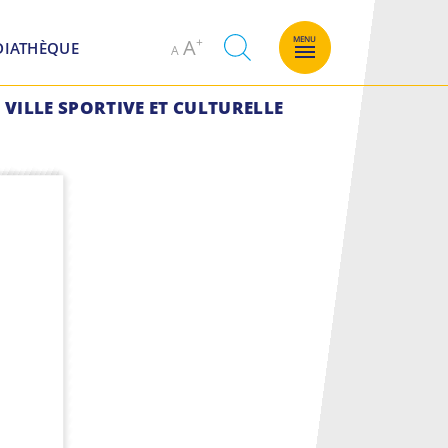
Decrease
Increase
MENU
A
DIATHÈQUE
A
font
font
size.
size.
VILLE SPORTIVE ET CULTURELLE