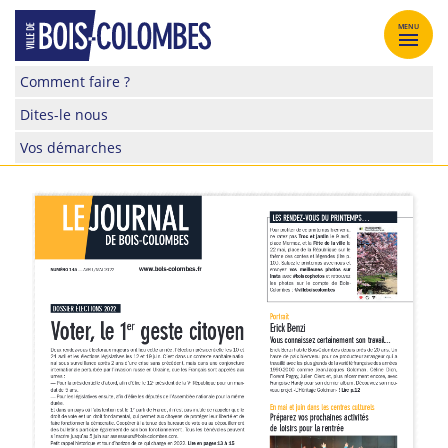
Skip
to
MENU
content
Site
Comment faire ?
officiel
Dites-le nous
de
la
Vos démarches
ville
de
Bois-
Colombes