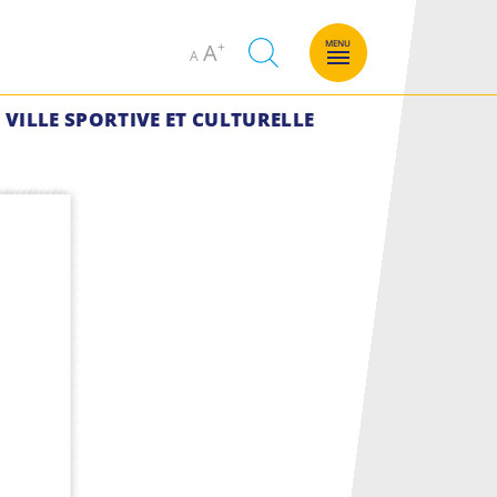
Decrease
Increase
MENU
A
A
font
font
size.
size.
VILLE SPORTIVE ET CULTURELLE