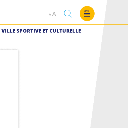
Decrease
Increase
MENU
A
A
font
font
size.
size.
VILLE SPORTIVE ET CULTURELLE