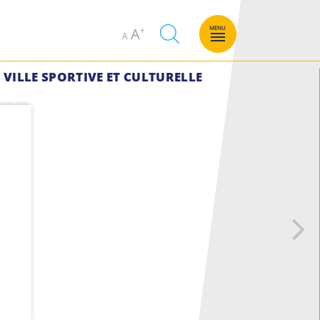
Decrease
Increase
MENU
A
A
font
font
size.
size.
VILLE SPORTIVE ET CULTURELLE