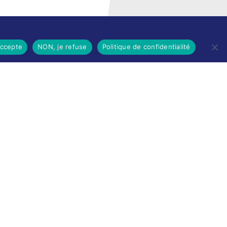
SUIVEZ-NOUS AUTREMENT
accepte
NON, je refuse
Politique de confidentialité
Sur bois-co mobile
La ville dans votre poche
M’inscrire
Newsletters
Recevez les informations par mail
M’inscrire
Service SMS
Recevez les alertes sur votre smartphone
Sur les réseaux
POLITIQUE DE CONFIDENTIALITÉ DE LA VILLE