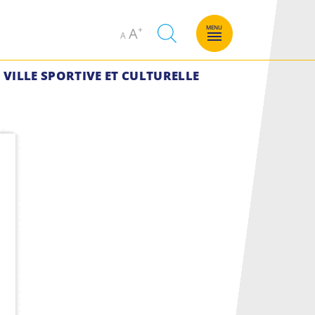
Decrease
Increase
MENU
A
A
font
font
size.
size.
VILLE SPORTIVE ET CULTURELLE