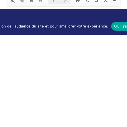
LES AUTRES SITES DE LA VILLE
ion de l'audience du site et pour améliorer votre expérience.
OUI, j'
Le Mémorial numérique
L’espace famille (bois-co déclic)
Boiscoboutiques.fr
Le site de la médiathèque
Entre Bois-Colombiens
INFORMATIONS LÉGALES ET ÉDITORIALES