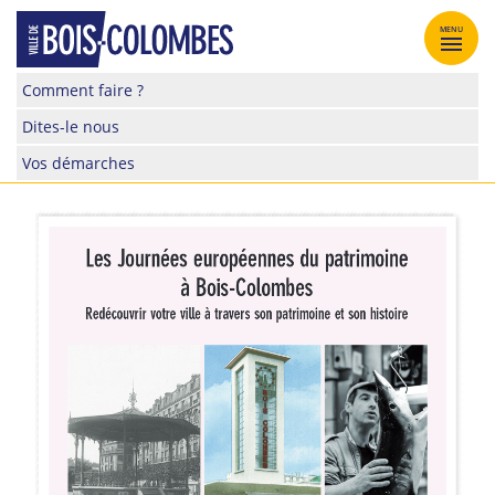
Skip
to
MENU
content
Site
Comment faire ?
officiel
Dites-le nous
de
la
Vos démarches
ville
de
Bois-
Colombes