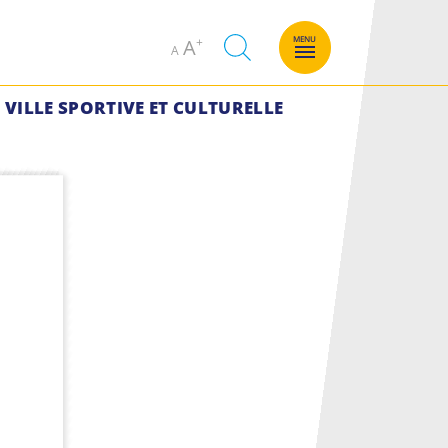
Decrease
Increase
MENU
A
A
font
font
size.
size.
VILLE SPORTIVE ET CULTURELLE