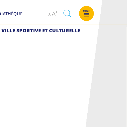
Decrease
Increase
MENU
A
DIATHÈQUE
A
font
font
size.
size.
VILLE SPORTIVE ET CULTURELLE