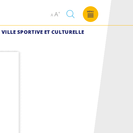
Decrease
Increase
MENU
A
A
font
font
size.
size.
VILLE SPORTIVE ET CULTURELLE